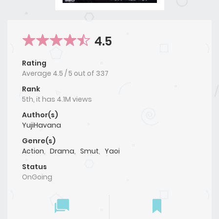
4.5
Rating
Average
4.5
/
5
out of
337
Rank
5th, it has 4.1M views
Author(s)
YujiHavana
Genre(s)
Action
,
Drama
,
Smut
,
Yaoi
Status
OnGoing