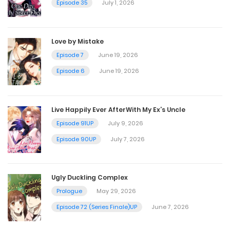
Episode 35
July 1, 2026
June 1, 2026
Love by Mistake
Chapter 124.5 - Happy birthday, Taeui
Episode 7
June 19, 2026
June 1, 2026
Episode 6
June 19, 2026
Chapter 124
Live Happily Ever AfterWith My Ex’s Uncle
June 1, 2026
Episode 91UP
July 9, 2026
Episode 90UP
July 7, 2026
Chapter 123
June 1, 2026
Ugly Duckling Complex
Prologue
May 29, 2026
Chapter 122
Episode 72 (Series Finale)UP
June 7, 2026
June 1, 2026