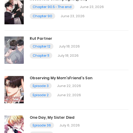
Chapter 90.5 - The end
June 23, 2026
Chapter 127.5
Chapter 90
June 23, 2026
June 1, 2026
Rut Partner
Chapter 127
Chapter 12
July 18, 2026
June 1, 2026
Chapter 11
July 18, 2026
Chapter 126
Observing My Mom’sFriend’s Son
June 1, 2026
Episode 3
June 22, 2026
Episode 2
June 22, 2026
Chapter 125 Season 5 Finale
June 1, 2026
One Day, My Sister Died
Episode 36
July 6, 2026
Chapter 125