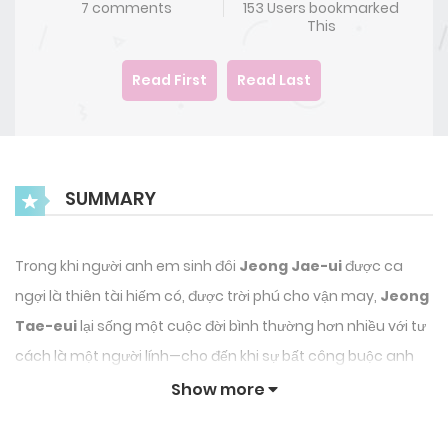
7 comments
153 Users bookmarked
This
Read First
Read Last
SUMMARY
Trong khi người anh em sinh đôi
Jeong Jae-ui
được ca
ngợi là thiên tài hiếm có, được trời phú cho vận may,
Jeong
Tae-eui
lại sống một cuộc đời bình thường hơn nhiều với tư
cách là một người lính—cho đến khi sự bất công buộc anh
phải rời khỏi quân đội. Bất ngờ được chú mình mời, Tae-eui
Show more
gia nhập chi
nhánh châu Á của UNHRDO
, nơi anh nhanh
chóng chứng tỏ khả năng thích ứng, ý chí mạnh mẽ và tài