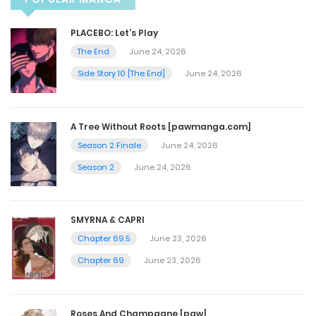
June 1, 2026
PLACEBO: Let’s Play
The End
June 24, 2026
Chapter 129
Side Story 10 [The End]
June 24, 2026
June 1, 2026
A Tree Without Roots [pawmanga.com]
Chapter 128.2
Season 2 Finale
June 24, 2026
June 1, 2026
Season 2
June 24, 2026
Chapter 128.1
SMYRNA & CAPRI
June 1, 2026
Chapter 69.5
June 23, 2026
Chapter 69
June 23, 2026
Chapter 128
June 1, 2026
Roses And Champagne [paw]